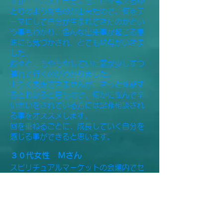
すが・・苦笑）自分にも、色々考えるゆ
とりのようなものが出来たので、何をテ
ーマにして自分が生まれてきたのかとい
う事もわかり、色んな出来事が起こる意
味にも気づかされ、とても納得がいきま
した。
段々と、もやもやしていた霧が少しずつ
晴れて行くのがわかりました。
上手く表現できませんが、きっと体験す
るとわかると思うので、何かに悩んで辛
い思いをされている方には是非相談され
る事をオススメします。
回を重ねるごとに、成長していく自分を
感じる事ができると思います。
３０代女性 Ｍさん
スピリチュアルマーケットの会場内でセ
ッションを受け終わって落ち着いた雰囲
気に変わられた方をみて、わたしも受け
てみたいと座りました。
TOMOMO先生からは、自身からどうあ
るべきかという提案ではなく、今の自分