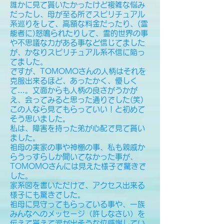
誰かに見て貰いたかったけど複雑な悩み
だったし、母が至る所でスピリチュアル
系巡りをして、高額な料金だったり、(霊
能者に)怒鳴られたりして、霊的世界の事
や不思議な力がある事など信じてました
が、かなりスピリチュアル系不信に陥っ
てました。
ですが、TOMOMOさんの人柄はそれを
克服出来るほど、あったかく、優しく
て…。文面からも人柄の良さがうかが
え、会ってみると思った通りでした(笑)
この人なら見てもらっていい！と初めて
そう思いました。
私は、障害を持った弟が心配で見て貰い
ました。
祖母の実家の事や神棚の事、私も親戚か
らうっすらしか聞いてなかった事が、
TOMOMOさんには見えた様子で驚きで
した。
家系図を書いただけで、アクセス出来る
様子にも驚きでした。
祖母に見守ってもらっている事や、一族
みんなへのメッセージ（許しなさい）を
伝えて貰えて涙が出そうな位感謝してい