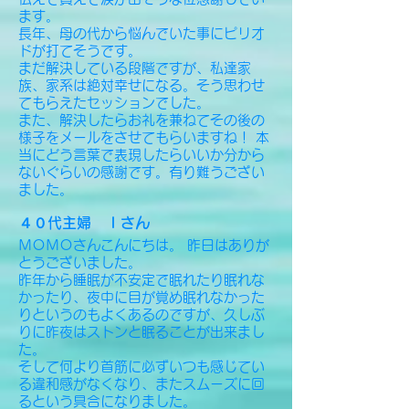
ます。
長年、母の代から悩んでいた事にピリオ
ドが打てそうです。
まだ解決している段階ですが、私達家
族、家系は絶対幸せになる。そう思わせ
てもらえたセッションでした。
また、解決したらお礼を兼ねてその後の
様子をメールをさせてもらいますね！ 本
当にどう言葉で表現したらいいか分から
ないぐらいの感謝です。有り難うござい
ました。
４０代主婦 Ｉさん
ＭＯＭＯさんこんにちは。 昨日はありが
とうございました。
昨年から睡眠が不安定で眠れたり眠れな
かったり、夜中に目が覚め眠れなかった
りというのもよくあるのですが、久しぶ
りに昨夜はストンと眠ることが出来まし
た。
そして何より首筋に必ずいつも感じてい
る違和感がなくなり、またスムーズに回
るという具合になりました。