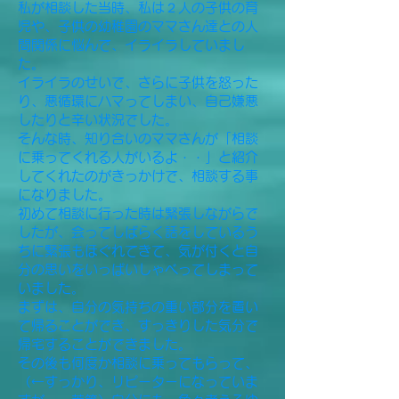
私が相談した当時、私は２人の子供の育
児や、子供の幼稚園のママさん達との人
間関係に悩んで、イライラしていまし
た。
イライラのせいで、さらに子供を怒った
り、悪循環にハマってしまい、自己嫌悪
したりと辛い状況でした。
そんな時、知り合いのママさんが「相談
に乗ってくれる人がいるよ・・」と紹介
してくれたのがきっかけで、相談する事
になりました。
初めて相談に行った時は緊張しながらで
したが、会ってしばらく話をしているう
ちに緊張もほぐれてきて、気が付くと自
分の思いをいっぱいしゃべってしまって
いました。
まずは、自分の気持ちの重い部分を置い
て帰ることができ、すっきりした気分で
帰宅することができました。
その後も何度か相談に乗ってもらって、
（←すっかり、リピーターになっていま