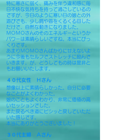
特に寒さに弱く、痛みを伴う違和感に毎
日不快な気持ちを持って過ごしているの
ですが、今日のように寒い日の娘との外
遊びでも、少し肩や首をくるくる回した
だけで、自然な動きになりました。
ＭＯＭＯさんのそのエネルギーというか
パワーは素晴らしいですね。本当にびっ
くりです。
あまりＭＯＭＯさんばかりに甘えないよ
うに今後もセルフでストレッチに励んで
いきます。が、どうしてもの時は是非と
もお願いいたします。
４０代女性 Ｈさん
想像以上に素晴らしかった。自分に必要
なことがよくわかった。
娘のこともよくわかり、非常に価値の高
いセッションでした。
また戻るべき道にピシッと戻していただ
いた感じです。
本当にありがとうございました！
３０代主婦 Ａさん