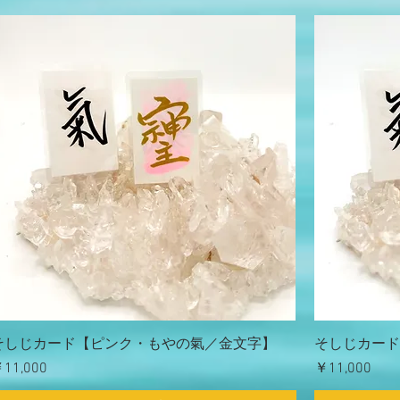
そしじカード【ピンク・もやの氣／金文字】
そしじカード
価格
価格
11,000
￥11,000