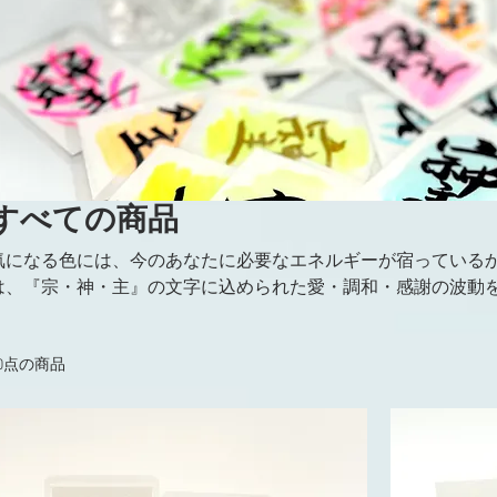
すべての商品
気になる色には、今のあなたに必要なエネルギーが宿っている
は、『宗・神・主』の文字に込められた愛・調和・感謝の波動
ード。 お守り代わりに、枕の下に。 心がざわつくときは、た
ーッと整っていく… そんな『あなただけの一枚』に、ここで出
20点の商品