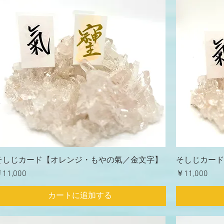
そしじカード【オレンジ・もやの氣／金文字】
そしじカード
価格
価格
11,000
￥11,000
カートに追加する