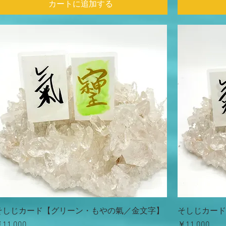
カートに追加する
そしじカード【グリーン・もやの氣／金文字】
そしじカード
価格
価格
11,000
￥11,000