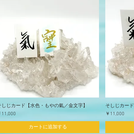
そしじカード【水色・もやの氣／金文字】
そしじカード
価格
価格
11,000
￥11,000
カートに追加する