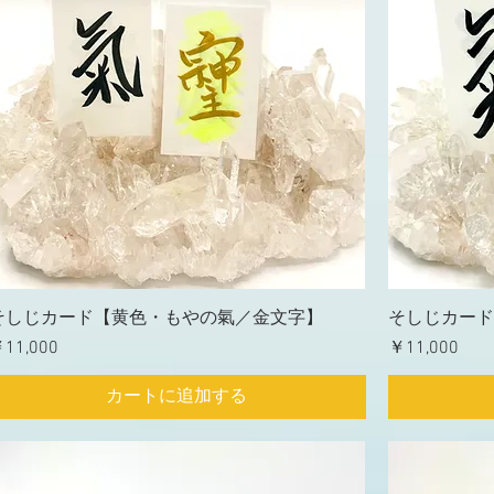
そしじカード【黄色・もやの氣／金文字】
そしじカード
価格
価格
11,000
￥11,000
カートに追加する